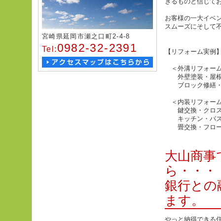
きるものと信じて
お客様の一大イベ
スムーズにそして
宮崎県延岡市瀬之口町2-4-8
0982-32-2391
Tel:
【リフォーム実例
＜外溝リフォー
外壁塗装・屋根
ブロック修繕・
＜内装リフォー
鍵交換・クロス張
キッチン・バス
畳交換・フロー
大山商事
ら・・・
銀行との
ます。
やっと納得できる