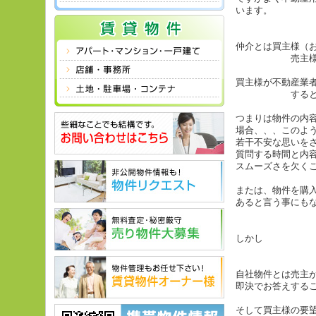
います。
仲介とは買主様（
売主様 がい
買主様が不動産業
すると 売主
つまりは物件の内
場合、、、このよ
若干不安な思いを
質問する時間と内
スムーズさを欠く
または、物件を購
あると言う事にも
しかし
自社物件とは売主
即決でお答えする
そして買主様の要