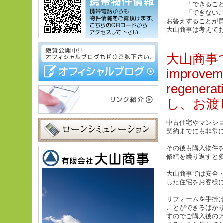
「できることは
「できないこと
お答えすることが
大山商事は考えて
大山商事
improv
regenera
し、お渡
中古住宅やマンシ
契約までにも非常
その後も購入物件
修繕を繰り返すと
大山商事では安全
した住宅をお客様
リフォームを手掛
ことができるばか
すのでご購入後の